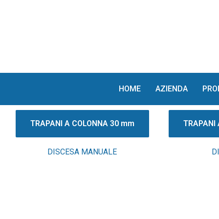
Vai
al
contenuto
HOME
AZIENDA
PRO
TRAPANI A COLONNA 30 mm
TRAPANI
DISCESA MANUALE
D