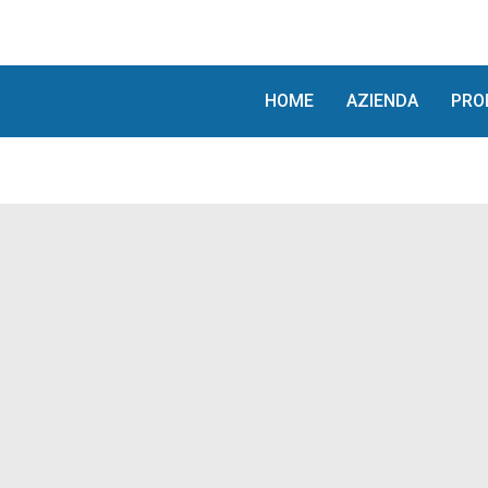
Vai
al
contenuto
HOME
AZIENDA
PRO